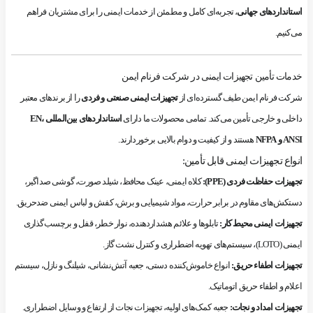
استانداردهای جهانی
، تجربه‌ای کامل و مطمئن از خدمات ایمنی را برای مشتریان فراهم
می‌کنیم.
خدمات تأمین تجهیزات ایمنی در شرکت فرنام ایمن
شرکت فرنام ایمن طیف گسترده‌ای از
تجهیزات ایمنی صنعتی و فردی
را از برندهای معتبر
داخلی و خارجی تأمین می‌کند. تمامی محصولات ما دارای
استانداردهای بین‌المللی EN،
ANSI و NFPA
هستند و از کیفیت و دوام بالایی برخوردارند.
انواع تجهیزات ایمنی قابل تأمین:
تجهیزات حفاظت فردی (PPE):
کلاه ایمنی، عینک محافظ، شیلد صورت، گوشی صداگیر،
دستکش‌های مقاوم در برابر حرارت، مواد شیمیایی و برش، کفش و لباس ایمنی ضدحریق.
تجهیزات ایمنی محیط کار:
تابلوها و علائم هشداردهنده، نوار خطر، قفل و برچسب‌گذاری
ایمنی (LOTO)، سیستم‌های تهویه اضطراری و کنترل نشت گاز.
تجهیزات اطفاء حریق:
انواع خاموش‌کننده دستی، جعبه آتش‌نشانی، شیلنگ و نازل، سیستم
اعلام و اطفاء حریق اتوماتیک.
تجهیزات امداد و نجات:
جعبه کمک‌های اولیه، تجهیزات نجات از ارتفاع و وسایل اضطراری.